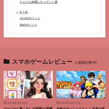
だんだん綺麗になっていく庭
4
まとめ
GOODポイント
BADポイント
スマホゲームレビュー
の最新記事8件
2024年4月13日
2024年4月13日
マージから夜ふかしの評価は?実際
金色のガッシュベル！！ 永遠の絆