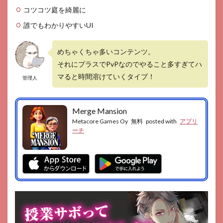
4.1
コツコツ庭を綺麗に
GOOD
ポイン
誰でもわかりやすいUI
ト
4.2
めちゃくちゃ多いコンテンツ。
BAD
ポイ
それにプラスでPvPなのでやること多すぎてハ
ント
マると時間溶けていくタイプ！
管理人
Merge Mansion
Metacore Games Oy
無料
posted with
アプリ
ーチ