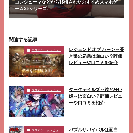
コンシューマなどから移植されたおすすめスマホゲ
ーム25シリーズ!
関連する記事
レジェンド オブ ハーン～蒼
スマホゲームレビュー
き狼の覇業は面白い？評価
レビューや口コミを紹介
ダークテイルズ～鏡と狂い
スマホゲームレビュー
姫～は面白い？評価レビュ
ーや口コミを紹介
パズルサバイバルは面白
スマホゲームレビュー