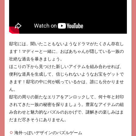
ント
3.1
ドロ
ップ
でア
イテ
ム合
邸宅には、聞いたこともないようなドラマがたくさん存在し
成＆
ます！マディーと一緒に、おばあちゃんが隠している一族の
ゲッ
ト
壮絶な過去を暴きましょう。
ほこりの下から見つけた新しいアイテムを組み合わせれば、
3.2
だん
便利な道具を生成して、信じられないようなお宝をゲットで
だん
きます！邸宅の中に何が眠っているかは、誰にも分かりませ
綺麗
ん。
にな
って
邸宅の周りの新たなエリアをアンロックして、何十年と封印
いく
されてきた一族の秘密を探りましょう。豊富なアイテムの組
庭
み合わせと魅力的なパズルのおかげで、謎解きの楽しみはま
4
だまだ尽きそうにありません。
まと
め
海外っぽいデザインのパズルゲーム