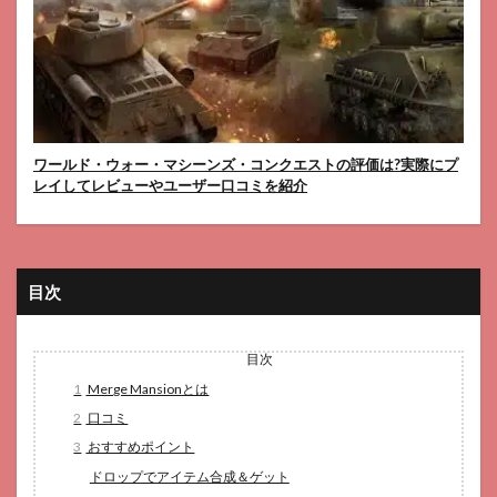
ワールド・ウォー・マシーンズ・コンクエストの評価は?実際にプ
レイしてレビューやユーザー口コミを紹介
目次
目次
1
Merge Mansionとは
2
口コミ
3
おすすめポイント
ドロップでアイテム合成＆ゲット