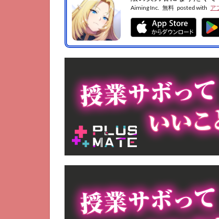
話
Aiming Inc.
無料
posted with
ア
4
ま
と
め