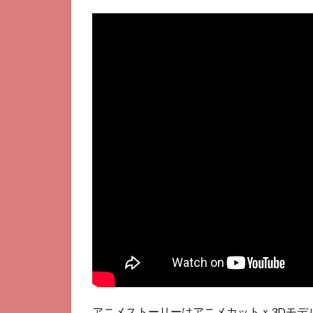
たく
て！
マス
ター
オブ
ガー
デン
とは
2
口
コ
ミ
3
お
す
す
め
ポ
イ
ン
アニメストーリーはアニメカットｘ3Dモデ