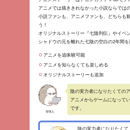
ト
アニメでは描ききれなかった小説ならでは
3.1
小説ファンも、アニメファンも、どちらも
アニ
う！
メを
追体
オリジナルストーリー『七陰列伝』やイベ
験
シャドウの元を離れた七陰の空白の2年間を
3.2
アニメを追体験可能
コマ
ンド
アニメを知らなくても楽しめる
バト
ル
オリジナルストーリーも追加
3.3
オリ
陰の実力者になりたくての
ジナ
アニメからゲームになって
ルス
です。
トー
管理人
リー
と個
別会
陰の実力者になりたくて