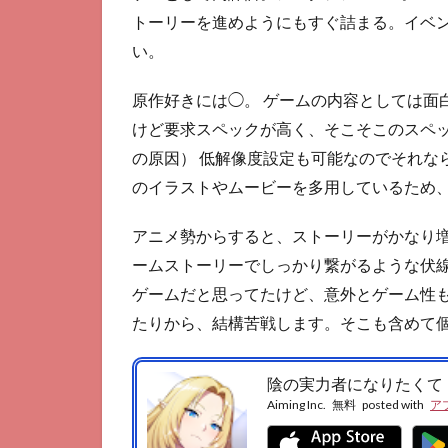
トーリーを進めようにもすぐ詰まる。イベ
い。
原作好きには◯。 ゲームの内容としては面
けど要求スペックが高く、そこそこのスペ
の原因） 低解像度設定も可能なのでそれな
のイラストやムービーを多用しているため
アニメ勢からすると、ストーリーがかなり
ームストーリーでしっかり繋がるような伏線
ゲームだと思ってたけど、意外とゲーム性
たりから、結構苦戦します。そこも含めて
陰の実力者になりたくて
Aiming Inc.
無料
posted with
ア