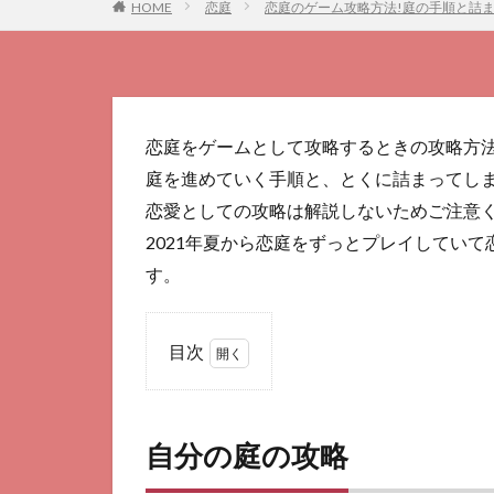
HOME
恋庭
恋庭のゲーム攻略方法!庭の手順と詰
恋庭をゲームとして攻略するときの攻略方
庭を進めていく手順と、とくに詰まってし
恋愛としての攻略は解説しないためご注意
2021年夏から恋庭をずっとプレイしてい
す。
目次
1
自
分
自分の庭の攻略
の
庭