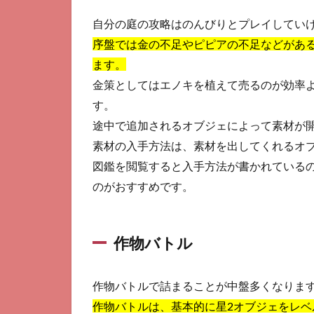
の
攻
自分の庭の攻略はのんびりとプレイしてい
略
序盤では金の不足やピピアの不足などがあ
1.1
ます。
作物
金策としてはエノキを植えて売るのが効率
バト
す。
ル
途中で追加されるオブジェによって素材が
1.2
素材の入手方法は、素材を出してくれるオ
マス
ター
図鑑を閲覧すると入手方法が書かれている
クエ
のがおすすめです。
スト
1.3
イベ
作物バトル
ント
クエ
スト
作物バトルで詰まることが中盤多くなりま
2
作物バトルは、基本的に星2オブジェをレベル