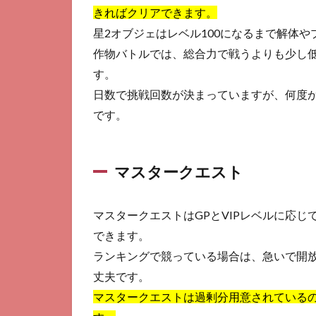
恋
きればクリアできます。
庭
の
星2オブジェはレベル100になるまで解体
攻
作物バトルでは、総合力で戦うよりも少し
略
す。
2.1
日数で挑戦回数が決まっていますが、何度
お手
です。
入れ
2.2
エリ
マスタークエスト
ア4
2.3
オブ
マスタークエストはGPとVIPレベルに応
ジェ
できます。
レベ
ランキングで競っている場合は、急いで開
ルア
ップ
丈夫です。
2.4
マスタークエストは過剰分用意されているの
プレ