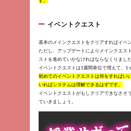
す。
ゼン
ト地
獄＆
イベントクエスト
メロ
ン地
獄
基本のメインクエストをクリアすればイベ
2.5
ただし、アップデートによりメインクエス
イベ
ント
ストを進めていかなければならなくりまし
クエ
イベントクエストは1週間単位で増えて、1
スト
初めてのイベントクエストは何をすればい
いればシステムは理解できるはずです。
イベントクエストがもしクリアできなさそ
ていきましょう。