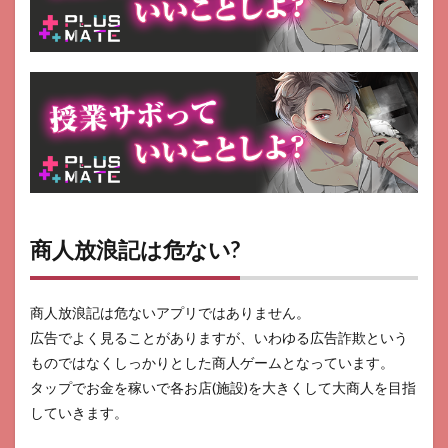
商人
放浪
記の
よく
ある
質問
疑問
Q＆
A
6.1
商人
放浪
記の
商人放浪記は危ない?
料金
はい
くら
です
商人放浪記は危ないアプリではありません。
か？
広告でよく見ることがありますが、いわゆる広告詐欺という
6.2
ものではなくしっかりとした商人ゲームとなっています。
商人
タップでお金を稼いで各お店(施設)を大きくして大商人を目指
放浪
していきます。
記は
何系