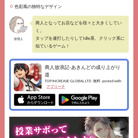
色彩風の独特なデザイン
4.3
進め
てい
商人となってお店などを段々と大きくしてい
けば
く。
放置
でも
タップを連打したりしてIdle系、クリック系に
管理人
楽し
似ているゲーム！
める
5
まと
商人放浪記-あきんどの成り上がり
め
道
5.1
TOP INCREASE GLOBAL LTD
無料
posted with
GOOD
アプリーチ
ポイン
ト
5.2
BAD
ポイ
ント
6