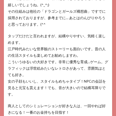
6.5
嬉しいでしょうね。(^_^;)
商人
その仕組みは他社の「ドラゴンとガールズ構想曲」ですでに
放浪
採用されておりますが、参考までに… あとはのんびりやろう
記は
どこ
と思っております。(^^ゞ
の国
のゲ
タップだけだと言われますが、結構やりやすい、気軽く楽し
ーム
です
めます。
か？
江戸時代みたいな世界観のストーリーも面白いです。昔の人
の生活スタイルも楽しめてお勧めしますわ。
こういうゆるいの大好きです。非常に優秀な育成…ゲーム。グ
ラフィックは浮世絵みたいなレトロさがあって、雰囲気はと
ても好き。
女の子顔もいいし、スタイルもめちゃタイプ！NPCの会話を
見ると元宝も貰えます！でも、音が大きいので結構耳障りで
す。
商人としてのシミュレーションが好きな人は、一回やれば好
きになる！一番のお金持ちを目指す！