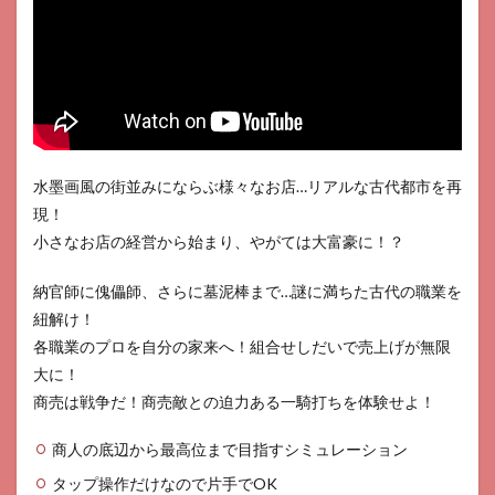
い?
3
口コ
ミ
4
おす
すめ
ポイ
水墨画風の街並みにならぶ様々なお店…リアルな古代都市を再
ント
現！
4.1
小さなお店の経営から始まり、やがては大富豪に！？
色々
な店
納官師に傀儡師、さらに墓泥棒まで…謎に満ちた古代の職業を
を建
築し
紐解け！
なが
各職業のプロを自分の家来へ！組合せしだいで売上げが無限
ら大
きく
大に！
商売は戦争だ！商売敵との迫力ある一騎打ちを体験せよ！
4.2
コン
商人の底辺から最高位まで目指すシミュレーション
テン
ツは
タップ操作だけなので片手でOK
多彩