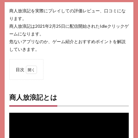
商人放浪記を実際にプレイしての評価レビュー、口コミにな
ります。
商人放浪記は2021年2月25日に配信開始されたIdleクリックゲ
ームになります。
危ないアプリなのか、ゲーム紹介とおすすめポイントを解説
していきます。
目次
1
商人
放浪
記と
商人放浪記とは
は
2
商人
放浪
記は
危な