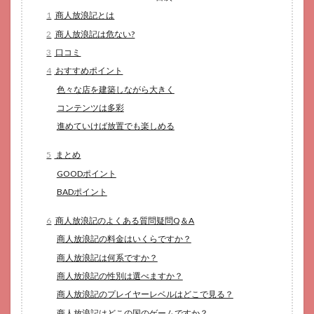
1
商人放浪記とは
2
商人放浪記は危ない?
3
口コミ
4
おすすめポイント
色々な店を建築しながら大きく
コンテンツは多彩
進めていけば放置でも楽しめる
5
まとめ
GOODポイント
BADポイント
6
商人放浪記のよくある質問疑問Q＆A
商人放浪記の料金はいくらですか？
商人放浪記は何系ですか？
商人放浪記の性別は選べますか？
商人放浪記のプレイヤーレベルはどこで見る？
商人放浪記はどこの国のゲームですか？