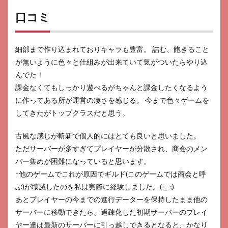
です
か？
口コミ
6.3
商人
放浪
細部まで作り込まれておりキャラも豊富。 詰む、飽きること
記の
が無いように色々と仕組みが出来ていて気がついたらやり込
性別
は選
んでた！
べま
課金なくてもしっかり遊べるがちゃんと課金したくなるよう
す
に作ってある所が運営の凄さを感じる。 今まで色々ゲームを
か？
してきたがトップクラスだと思う。
6.4
商人
古風な感じが斬新で個人的にはとても良いと思いました。
放浪
記の
ただサーバーが多すぎてプレイヤーが分散され、商会のメン
プレ
バー集めが困難になっていると思います。
イヤ
ーレ
↑他のゲームでこれが原因でギルド(このゲームでは商会と呼
ベル
ぶ)が壊滅したのを私は実際に経験しました。(-_-;)
はど
あとプレイヤーの今までの進行データーを保持したまま他の
こで
見
サーバーに移動できたら、過疎化した初期サーバーのプレイ
る？
ヤー達は最新のサーバーに引っ越しできるとなると、かなり