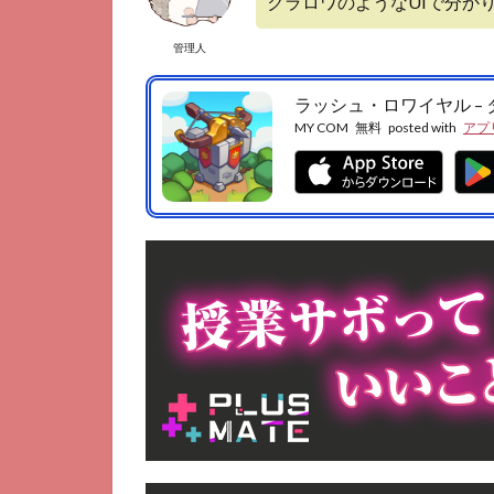
クラロワのようなUIで分か
4
ま
管理人
と
め
ラッシュ・ロワイヤル –
MY COM
無料
posted with
アプ