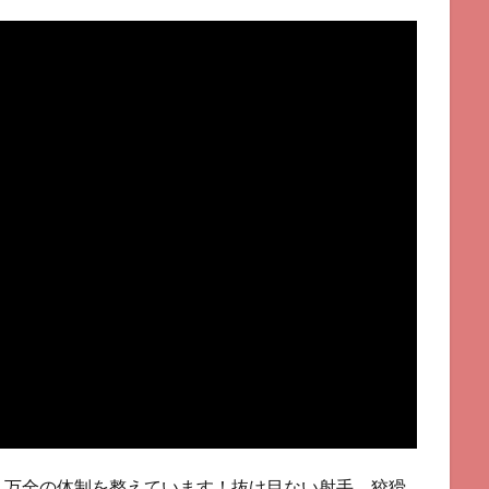
う万全の体制を整えています！抜け目ない射手、狡猾