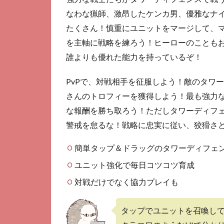
ト
なわな猟師、激昂したケンカ男、優雅なナ
3.1
たくさん！慎重にユニットをマージして、
ラン
を主軸に戦略を練ろう！ヒーローのことも
ダム
性の
誰よりも優れた能力を持っているぞ！
ある
バト
PvPで、対戦相手を征服しよう！敵のタワ
ル
さんのトロフィーを獲得しよう！最も強力
3.2
な報酬を勝ち取ろう！ただしタワーディフ
協力
警戒を怠るな！戦略に忠実に従い、狡猾さ
プレ
イも
楽し
簡単タップ＆ドラッグのタワーディフェ
める
ユニット強化で毎日コツコツ育成
3.3
対戦だけでなく協力プレイも
コツ
コツ
強化
タップでユニットを召喚し