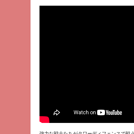
イヤ
ル –
タワ
ーデ
ィフ
ェン
スと
は
2
口
コ
ミ
3
お
す
す
め
ポ
イ
ン
強力な戦士たちがタワーディフェンスで戦