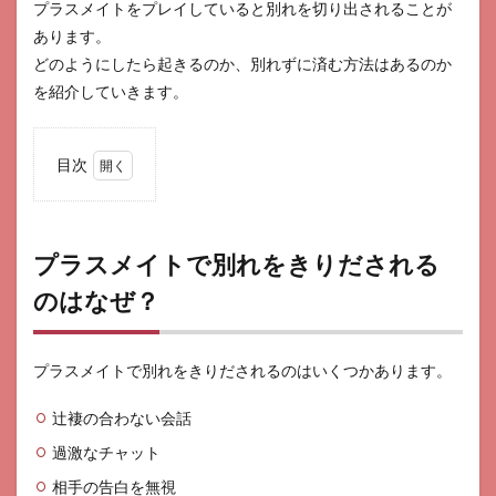
プラスメイトをプレイしていると別れを切り出されることが
あります。
どのようにしたら起きるのか、別れずに済む方法はあるのか
を紹介していきます。
目次
1
プラ
スメ
イト
プラスメイトで別れをきりだされる
で別
のはなぜ？
れを
きり
ださ
れる
プラスメイトで別れをきりだされるのはいくつかあります。
のは
な
ぜ？
辻褄の合わない会話
過激なチャット
相手の告白を無視