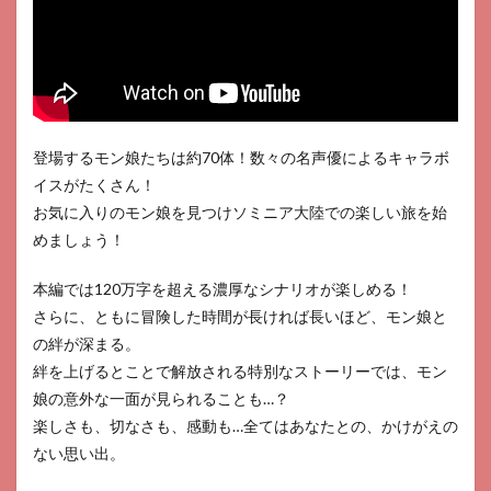
おす
すめ
ポイ
ント
3.1
モン
スタ
登場するモン娘たちは約70体！数々の名声優によるキャラボ
ー娘
イスがたくさん！
が可
愛い
お気に入りのモン娘を見つけソミニア大陸での楽しい旅を始
めましょう！
3.2
バト
ルは
本編では120万字を超える濃厚なシナリオが楽しめる！
眺め
さらに、ともに冒険した時間が長ければ長いほど、モン娘と
る
の絆が深まる。
3.3
絆を上げるとことで解放される特別なストーリーでは、モン
メイ
娘の意外な一面が見られることも…？
ンス
トー
楽しさも、切なさも、感動も…全てはあなたとの、かけがえの
リー
ない思い出。
以外
のサ