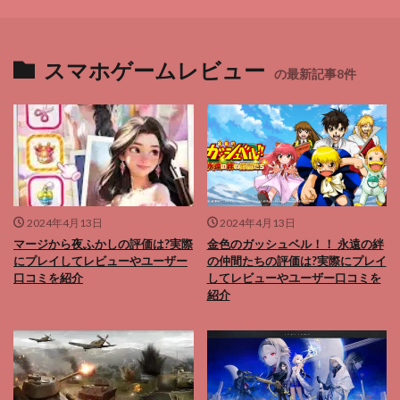
スマホゲームレビュー
の最新記事8件
2024年4月13日
2024年4月13日
マージから夜ふかしの評価は?実際
金色のガッシュベル！！ 永遠の絆
にプレイしてレビューやユーザー
の仲間たちの評価は?実際にプレイ
口コミを紹介
してレビューやユーザー口コミを
紹介