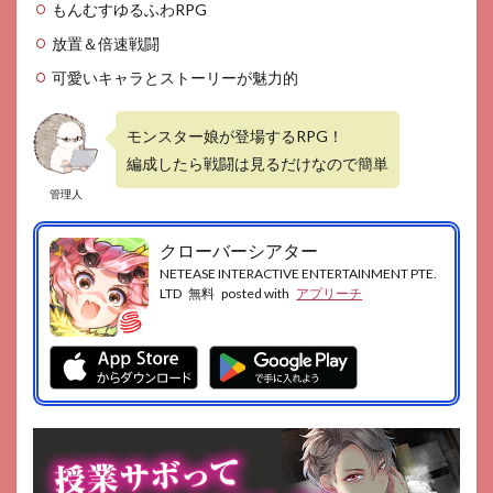
ブコ
もんむすゆるふわRPG
ンテ
放置＆倍速戦闘
ンツ
も多
可愛いキャラとストーリーが魅力的
4
まと
モンスター娘が登場するRPG！
め
編成したら戦闘は見るだけなので簡単
管理人
クローバーシアター
NETEASE INTERACTIVE ENTERTAINMENT PTE.
LTD
無料
posted with
アプリーチ