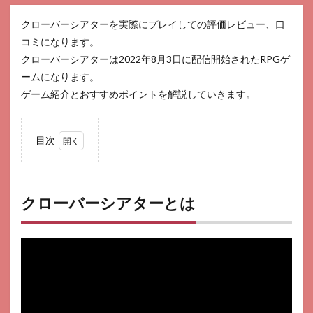
クローバーシアターを実際にプレイしての評価レビュー、口
コミになります。
クローバーシアターは2022年8月3日に配信開始されたRPGゲ
ームになります。
ゲーム紹介とおすすめポイントを解説していきます。
目次
1
クロ
ーバ
ーシ
クローバーシアターとは
アタ
ーと
は
2
口コ
ミ
3