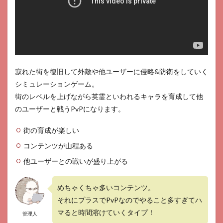
ポイ
ント
2.1
多く
のコ
ンテ
ンツ
寂れた街を復旧して外敵や他ユーザーに侵略&防衛をしていく
2.2
シミュレーションゲーム。
街の
街のレベルを上げながら英霊といわれるキャラを育成して他
育成&
のユーザーと戦うPvPになります。
キャ
ラの
育成
街の育成が楽しい
が楽
コンテンツが山程ある
しい
他ユーザーとの戦いが盛り上がる
2.3
他ユ
ーザ
めちゃくちゃ多いコンテンツ。
ーと
それにプラスでPvPなのでやること多すぎてハ
の激
しい
マると時間溶けていくタイプ！
管理人
バト