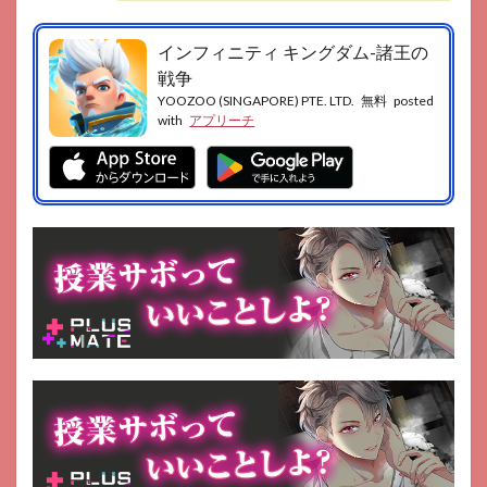
ル
3
インフィニティ キングダム-諸王の
まと
戦争
め
YOOZOO (SINGAPORE) PTE. LTD.
無料
posted
3.1
with
アプリーチ
GOOD
ポイン
ト
3.2
BAD
ポイ
ント