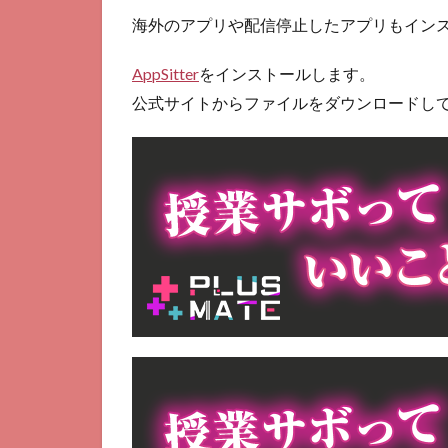
イ
海外のアプリや配信停止したアプリもイン
ン
ス
AppSitter
をインストールします。
ト
公式サイトからファイルをダウンロードし
ー
ル
方
法
3
他
の
方
法