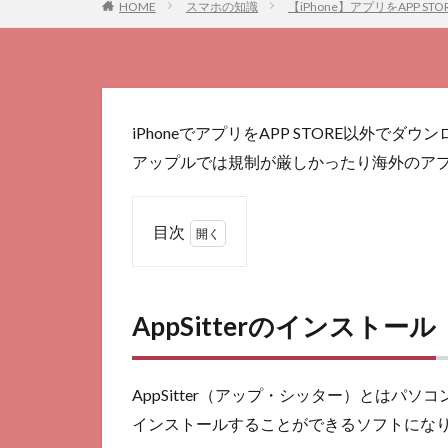
HOME
スマホの知識
【iPhone】アプリをAPP 
iPhoneでアプリをAPP STORE以外で
アップルでは規制が厳しかったり海外のア
目次
1
AppSitter
のインス
AppSitterのインストール
トール
2
ア
AppSitter（アップ・シッター）とはパソ
プ
インストールすることができるソフトにな
リ
の