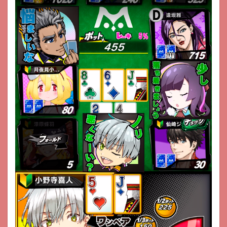
神経
衰弱
4
大富
豪マ
スタ
ー
5
大富
豪
オン
ライ
ン
6
ハマ
る
七並
べ
7
ブラ
ック
ジャ