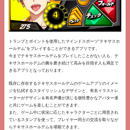
ック
21
8
ブラ
ック
ジャ
ック
トランプとポイントを使用したマインドスポーツ”テキサスホ
21
ールデム”をプレイすることができるアプリです。
ライ
今までテキサスホールデムをプレイしたことがない人も、テ
ブカ
ジノ
キサスホールデムの腕を磨き続けて高みを目指す人も満足で
きるアプリとなっております。
9
スピー
ド
既存に存在するテキサスホールデムのゲームアプリのイメー
Online
ジを払拭するスタイリッシュなデザインと、有名イラストレ
トラン
プゲー
ーターがデザイン＆有名声優が演じる個性豊かなアバター達
ム
と共にゲームを楽しむことができます。
10
また、ゲーム中に状況に応じたキャラクターごとに用意され
トラ
ているスタンプを使って、プレイヤー同士の交流を取りなが
ン
らテキサスホールデムを堪能できます。
プ・