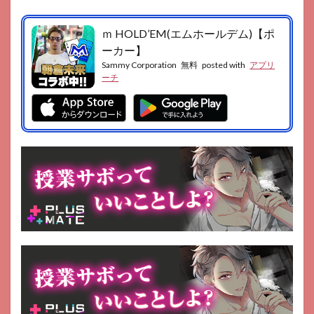
ナポ
レオ
ｍ HOLD’EM(エムホールデム)【ポ
ン
ーカー】
11
Sammy Corporation
無料
posted with
アプリ
トラ
ーチ
ン
プ・
スピ
ード
12
Tonk
Online
13
Zynga
Poker
14
Gin
Rummy