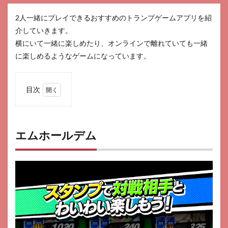
2人一緒にプレイできるおすすめのトランプゲームアプリを紹
介していきます。
横にいて一緒に楽しめたり、オンラインで離れていても一緒
に楽しめるようなゲームになっています。
目次
1
エム
ホー
ルデ
エムホールデム
ム
2
パト
ネッ
トリ
ゾー
ト2
3