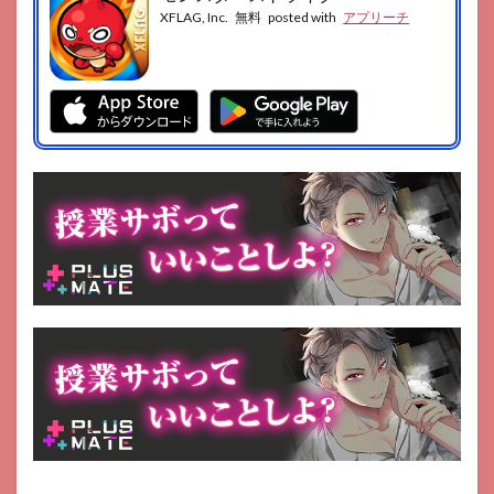
XFLAG, Inc.
無料
posted with
アプリーチ
イデ
イラ
イ
ト・
モバ
イル
7
第5
人格
8
原神
9
プロ
ジェ
クト
セカ
イ
カラ
フル
ステ
ー
ジ！