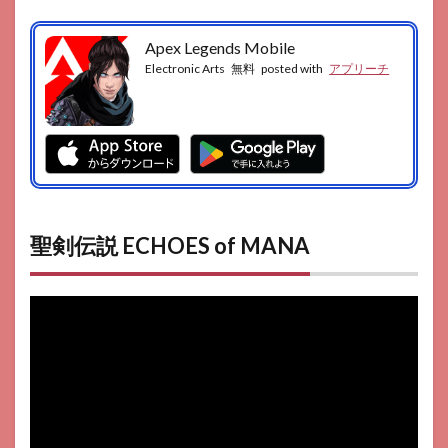
Apex Legends Mobile
Electronic Arts
無料
posted with
アプリーチ
聖剣伝説 ECHOES of MANA