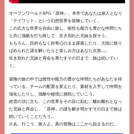
オープンワールドRPG『原神』。本作であなたは旅人となり
「テイワット」という幻想世界を冒険していく。
この広大な世界を自由に旅し、個性も能力も豊かな仲間たち
と共に強敵を打ち倒して、生き別れた兄妹を探そう。
もちろん、目的もなく好奇心のまま探索したり、大陸に散り
ばめられた謎を解いたりと楽しみ方はあなた次第……
生き別れた兄妹と再会を果たすその日まで、旅は続いてい
く。
冒険の旅の中では個性や能力の豊かな仲間たちがあなたを待
っている。チームの配置を変えたり、素材を入手して仲間を
強化したりし、強敵や秘境に挑戦していこう。
絶雲の頂に立ち、この世界をその目に刻む。離れ離れとなっ
た兄妹と再会し、「原神」の謎を解き明かすその日まで旅は
続いていくことだろう…
さあ、行こう、旅人よ。真の冒険はここから始まるのだ。