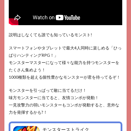
ゴン
クエ
スト
けし
ケ
シ！
説明はしなくても誰でも知っているモンスト!
4
エー
ペッ
スマートフォンやタブレットで最大4人同時に楽しめる「ひっ
クス
ぱりハンティングRPG！」
レジ
モンスターマスターになって様々な能力を持つモンスターを
ェン
ズモ
たくさん集めよう！
バイ
1000種類を超える個性豊かなモンスターが君を待ってるぞ！
ル
5
聖
モンスターを引っぱって敵に当てるだけ！
剣伝説
味方モンスターに当てると、友情コンボが発動！
ECHOES
一見攻撃力の弱いモンスターもコンボが発動すると、意外な
of
MANA
力を発揮するかも?！
6
デッ
モンスターストライク
ドバ