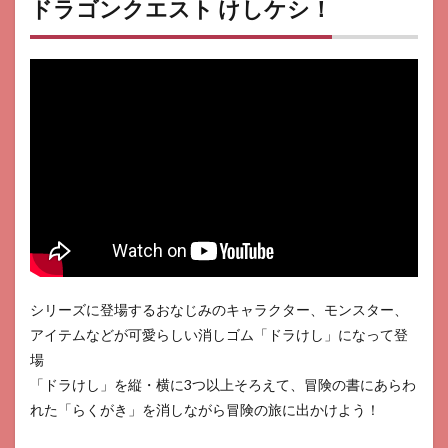
ドラゴンクエスト けしケシ！
UNO
シリーズに登場するおなじみのキャラクター、モンスター、
アイテムなどが可愛らしい消しゴム「ドラけし」になって登
場
「ドラけし」を縦・横に3つ以上そろえて、冒険の書にあらわ
れた「らくがき」を消しながら冒険の旅に出かけよう！