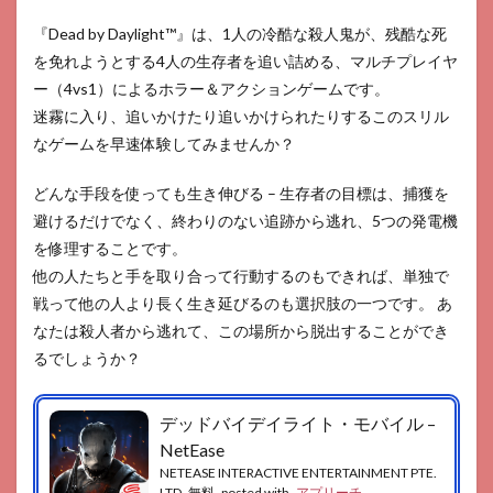
『Dead by Daylight™』は、1人の冷酷な殺人鬼が、残酷な死
を免れようとする4人の生存者を追い詰める、マルチプレイヤ
ー（4vs1）によるホラー＆アクションゲームです。
迷霧に入り、追いかけたり追いかけられたりするこのスリル
なゲームを早速体験してみませんか？
どんな手段を使っても生き伸びる – 生存者の目標は、捕獲を
避けるだけでなく、終わりのない追跡から逃れ、5つの発電機
を修理することです。
他の人たちと手を取り合って行動するのもできれば、単独で
戦って他の人より長く生き延びるのも選択肢の一つです。 あ
なたは殺人者から逃れて、この場所から脱出することができ
るでしょうか？
デッドバイデイライト・モバイル –
NetEase
NETEASE INTERACTIVE ENTERTAINMENT PTE.
LTD
無料
posted with
アプリーチ