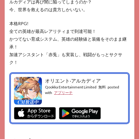
ルカディアは再び闇に陥ってしまうのか？
モン
GO
今、世界を救えるのは貴方しかいない。
15
本格RPG!
荒野
行動
全ての英雄が最高レアリティまで到達可能！
16
かつてない育成システム、英雄の経験値と装備をそのまま継
マリ
承！
オカ
加速アシスタント「赤兎」も実装し、戦闘がもっとサクサ
ート
ツア
ク！
ー
17
オリエント·アルカディア
LINE：
Qookka Entertainment Limited
無料
posted
ディズ
with
アプリーチ
ニー
ツムツ
ム
18
大富豪
ONLINE
19