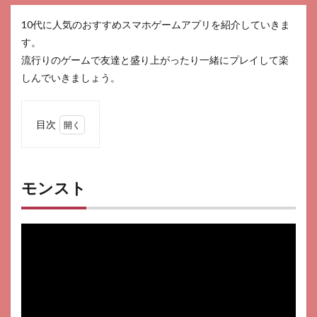
10代に人気のおすすめスマホゲームアプリを紹介していきま
す。
流行りのゲームで友達と盛り上がったり一緒にプレイして楽
しんでいきましょう。
目次
1
モン
スト
モンスト
2
オリ
エン
ト・
アル
カデ
ィア
3
ドラ