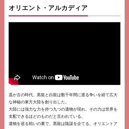
オリエント・アルカディア
10
バン
ドリ
11
ウマ
娘 プ
リテ
ィー
ダー
ビー
12
ポケ
モン
ユナ
イト
遥か古の時代、黒龍と白龍は数千年間に渡る争いを経て広大
13
な神秘の東方大陸を創り出した。
Among
大陸には強力な力を持つ九つの遺物が現れ、その力は世界を
Us‪!
支配できるほどのものだと言われている。
14
遺物を巡る戦いの裏で、黒龍は陰謀を企てる。オリエントア
ポケ