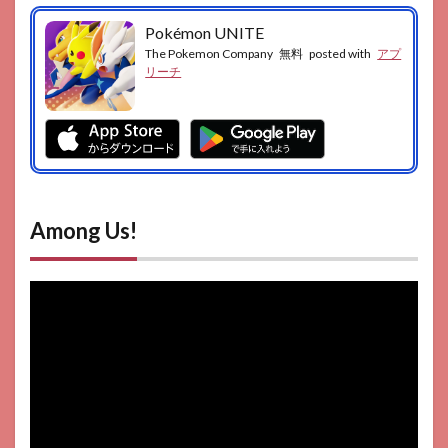
Pokémon UNITE
The Pokemon Company
無料
posted with
アプ
リーチ
Among Us‪!