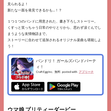
見られるよ！
新たな一面を発見できるかも…！？
１つ１つのバンドに用意された、書き下ろしストーリー。
くすっと笑っちゃう日常のやりとりから、思わず涙ぐんでし
まうような友情物語まで。
ストーリーに合わせて追加されるオリジナル楽曲も堪能しよ
う！
バンドリ！ ガールズバンドパーテ
ィ！
Craft Egg Inc.
無料
posted with
アプリーチ
ウマ娘 プリティーダービー