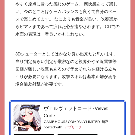
しの
やすく原点に帰った感じのゲーム。 爽快感あって楽し
アリ
い、今のところはゲームバランスも良くて自分のペー
ア
スで楽しめてます。 なによりも音楽が良い。吹奏楽か
18
らピアノまであって疲れた心が癒やされます。 CGでの
マジ
カミ
水面の表現は一番良いかもしれない。
19
ラピ
3Dシューターとしてはかなり良い出来だと思います。
スリ
ライ
当り判定食らい判定が厳密なのと視界外や至近雷撃等
ツ
回避が難しい攻撃もあるので予めそれらを避ける立ち
回りが必要になります。攻撃スキルは基本距離がある
場合偏差射撃が必要です。
ヴェルヴェットコード -Velvet
Code-
GAME HOURS COMPANY LIMITED
無料
posted with
アプリーチ