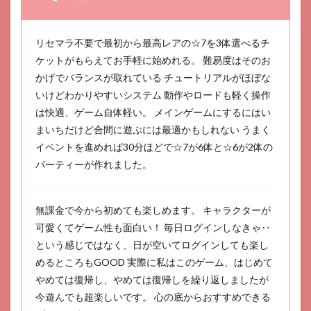
リセマラ不要で最初から最高レアの☆7を3体選べるチ
ケットがもらえてお手軽に始めれる。 難易度はそのお
かげでバランスが取れている チュートリアルがほぼな
いけどわかりやすいシステム 動作やロードも軽く操作
は快適、ゲーム自体軽い。 メインゲームにするにはい
まいちだけど合間に遊ぶには最適かもしれない うまく
イベントを進めれば30分ほどで☆7が6体と☆6が2体の
パーティーが作れました。
無課金で今から初めても楽しめます。 キャラクターが
可愛くてゲーム性も面白い！ 毎日ログインしなきゃ‥
という感じではなく、日が空いてログインしても楽し
めるところもGOOD 実際に私はこのゲーム、はじめて
やめては復帰し、やめては復帰しを繰り返しましたが
今遊んでも超楽しいです。 心の底からおすすめできる