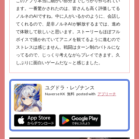
このアプリ本当に細かい部分までしっかり作られてい
9
ます。一番驚かされたのは、皆さんも高く評価してる
駅メ
モ
ノルネのAIですね。中に人がいるかのように、会話し
てくれるので、是非ノルネAIが解放するまでは、進め
10
れじ
て体験して欲しいと思います。ストーリーもほぼフル
ぇく
ボイスで描かれていてアニメを観てるように進むので
ろ！
ストレスは感じません。戦闘はターン制のバトルにな
～レ
ジェ
ってるので、じっくり考えながらプレイできます。久
ン
しぶりに面白いゲームだな～と感じました。
ド・
クロ
ーバ
ー～
ユグドラ・レゾナンス
11
Nuverse KK
無料
posted with
アプリーチ
天啓
パラ
ドク
ス
12
ミス
トト