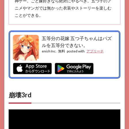
神ゲー。ごと嫁好きなら絶対にやるべき。五つ子のア
ニメやマンガでは無かった衣装やストーリーを楽しむ
ことができる。
五等分の花嫁 五つ子ちゃんはパズ
ルを五等分できない。
enish Inc.
無料
posted with
アプリーチ
崩壊3rd