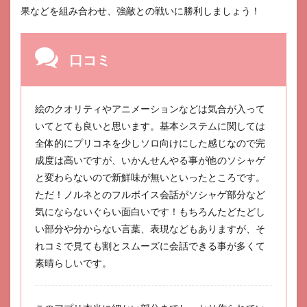
はパ
果などを組み合わせ、強敵との戦いに勝利しましょう！
ズル
を五
等分
でき
口コミ
な
い。
6
絵のクオリティやアニメーションなどは気合が入って
崩壊
3rd
いてとても良いと思います。基本システムに関しては
全体的にプリコネを少しソロ向けにした感じなので完
7
御城
成度は高いですが、いかんせんやる事が他のソシャゲ
プロ
と変わらないので新鮮味が無いといったところです。
ジェ
ただ！ノルネとのフルボイス会話がソシャゲ部分など
クト
気にならないぐらい面白いです！もちろんたどたどし
8
い部分や分からない言葉、表現などもありますが、そ
ドラ
ゴン
れコミで見ても割とスムーズに会話できる事が多くて
とガ
素晴らしいです。
ール
ズ交
響曲