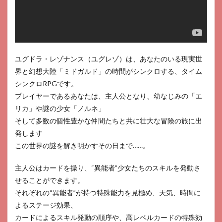
Velvet
Code-
3
ラグ
ナド
ール
ユグドラ・レゾナンス（ユグレゾ）は、あなたのいる現実世
4
界と幻想大陸「ミドガルド」の時間がシンクロする、タイム
少女
シンクロRPGです。
ウォ
プレイヤーであるあなたは、主人公となり、幼なじみの「エ
ー
ズ:
リカ」や謎の少女「ノルネ」
幻想
そして多数の個性豊かな仲間たちと共に壮大な冒険の旅に出
天下
発します
統一
戦
この世界の謎を解き明かすその日まで……。
5
主人公はカードを操り、“異能者”少女たちのスキルを発動さ
五等
分の
せることができます。
花嫁
それぞれの“異能者”が持つ特殊能力を見極め、天気、時間に
五つ
子ち
よるステージ効果、
ゃん
カードによるスキル発動の順序や、高レベルカードの特殊効