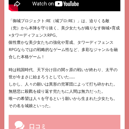
「御城プロジェクト:RE（城プロ:RE）」は、迫りくる敵
（兜）から本陣を守り抜く、美少女たちが織りなす御城×育成
×タワーディフェンスRPG。
個性豊かな美少女たちの強化や育成、タワーディフェンス
RPGならではの戦略的なゲーム性など、多彩なジャンルを融
合した本格ゲーム！
時は戦国時代、天下分け目の関ヶ原の戦いが終わり、太平の
世が今まさに始まろうとしていた……
しかし、人々の願いは異形の兜軍団によって打ち砕かれた。
無慈悲に殺戮を繰り返す兜たちに人間は無力だった。
唯一の希望は人々を守るという願いから生まれた少女たち。
その名を城娘といった。
口コミ