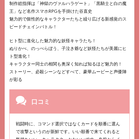
制作総指揮は「神獄のヴァルハラゲート」「黒騎士と白の魔
王」など名作スマホRPGを手掛けた谷直史
魅力的で個性的なキャラクターたちと繰り広げる新感覚のス
ピードチェインバトル！
ヒト型に進化した魅力的な妖怪キャラたち！
ぬりかべ、のっぺらぼう、子泣き爺など妖怪たちが美麗にヒ
ト型進化！
キャラクター同士の相関も奥深く知れば知るほど魅力的！
ストーリー、必殺シーンなどすべて、豪華ムービーと声優陣
が彩る
口コミ
戦闘時に、コマンド選択ではなくカードを順番に選ん
で攻撃というのが新鮮です。いい順番で来てくれると