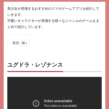
美少女が登場するおすすめのスマホゲームアプリを紹介して
いきます。
可愛いキャラクターが登場する様々なジャンルのゲームをま
とめて紹介しています。
目次
1
ユグ
ド
ラ・
ユグドラ・レゾナンス
レゾ
ナン
ス
2
ヴェ
ルヴ
ェッ
トコ
ード -