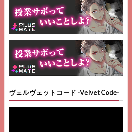
レイ
ンガ
ール
ズ～
霧の
世界
の車
窓か
ら～
13
ヘブ
ンバ
ーン
ズレ
ッド
14
ヴェルヴェットコード -Velvet Code-
ミナ
シゴ
ノシ
ゴト
15
プロ