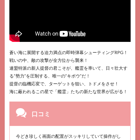
ジェ
クト
セカ
イ カ
ラフ
ルス
テー
ジ！
feat.
蒼い海に展開する迫力満点の即時弾幕シューティングRPG！
初音
ミク
戦いの中、敵の攻撃が全方位から襲来！
16
連盟特派の新人提督の君こそが、艦霊を率いて、日々壮大す
バン
る“勢力”を圧制する、唯一の”キボウ”だ！
ド
提督の臨機応変で、ターゲットを狙い、トドメをさせ！
リ！
ガー
海に蔽われるこの星で「艦霊」たちの新たな世界が広がる！
ルズ
バン
ドパ
口コミ
ーテ
ィ！
17
神殺
今どき珍しく画面の配置がスッキリしていて操作がし