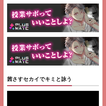
の野
望
20XX
14
天地
の如
く～
激乱
の三
国志
～
15
頂上
三国
16
三国
茜さすセカイでキミと詠う
志ブ
ラス
ト-少
年ヒ
ーロ
ーズ