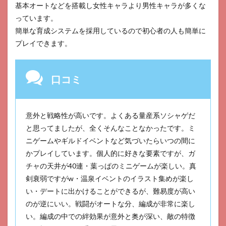
基本オートなどを搭載し女性キャラより男性キャラが多くな
わり
内室
っています。
簡単な育成システムを採用しているので初心者の人も簡単に
7
戦国
プレイできます。
布武
～我
が天
口コミ
下戦
国編
～
8
意外と戦略性が高いです。よくある量産系ソシャゲだ
天下
と思ってましたが、全くそんなことなかったです。ミ
統一
ニゲームやギルドイベントなど気づいたらいつの間に
恋の
乱
かプレイしています。個人的に好きな要素ですが、ガ
9
チャの天井が40連・葉っぱのミニゲームが楽しい。真
刀剣
剣衰弱ですがw・温泉イベントのイラスト集めが楽し
乱舞
い・デートに出かけることができるが、難易度が高い
10
のが逆にいい。戦闘がオートな分、編成が非常に楽し
真・
い。編成の中での絆効果が意外と奥が深い、敵の特徴
三國