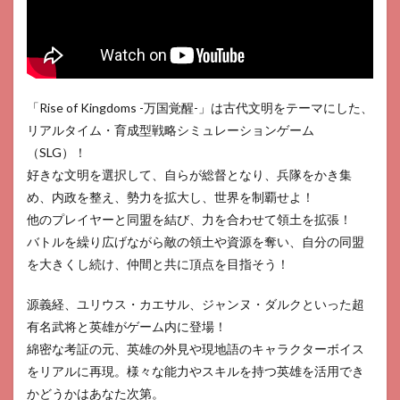
「Rise of Kingdoms -万国覚醒-」は古代文明をテーマにした、
リアルタイム・育成型戦略シミュレーションゲーム
（SLG）！
好きな文明を選択して、自らが総督となり、兵隊をかき集
め、内政を整え、勢力を拡大し、世界を制覇せよ！
他のプレイヤーと同盟を結び、力を合わせて領土を拡張！
バトルを繰り広げながら敵の領土や資源を奪い、自分の同盟
を大きくし続け、仲間と共に頂点を目指そう！
源義経、ユリウス・カエサル、ジャンヌ・ダルクといった超
有名武将と英雄がゲーム内に登場！
綿密な考証の元、英雄の外見や現地語のキャラクターボイス
をリアルに再現。様々な能力やスキルを持つ英雄を活用でき
かどうかはあなた次第。