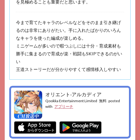
を見極めることも重要だと思います。
無双
11
ねこ
今まで育てたキャラのレベルなどをそのまま引き継げ
ねこ
日本
るのは非常にありがたい。手に入れたばかりのいろん
史
なキャラを使った編成が楽しめる。
タワ
ミニゲームが多いので暇つぶしには十分・育成素材も
ーデ
ィフ
勝手に集まるので育成が楽・戦闘もSKIPできるのがい
ェン
い
スゲ
ーム
王道ストーリーだが分かりやすくて感情移入しやすい
12
獅子
の如
オリエント·アルカディア
く～
Qookka Entertainment Limited
無料
posted
戦国
with
アプリーチ
覇王
戦記
～
13
信長