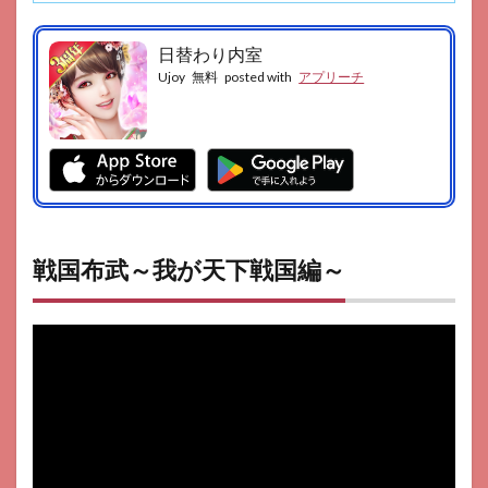
日替わり内室
Ujoy
無料
posted with
アプリーチ
戦国布武～我が天下戦国編～