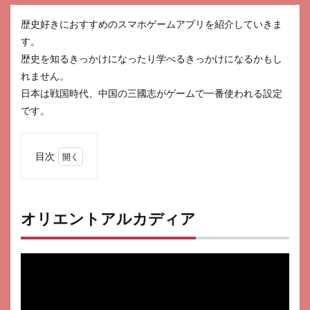
歴史好きにおすすめのスマホゲームアプリを紹介していきま
す。
歴史を知るきっかけになったり学べるきっかけになるかもし
れません。
日本は戦国時代、中国の三國志がゲームで一番使われる設定
です。
目次
1
オリ
エン
トア
オリエントアルカディア
ルカ
ディ
ア
2
茜さ
すセ