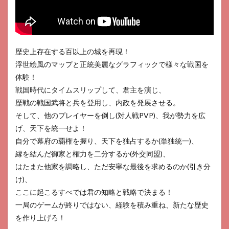
歴史上存在する百以上の城を再現！
浮世絵風のマップと正統美麗なグラフィックで様々な戦国を
体験！
戦国時代にタイムスリップして、君主を演じ、
歴戦の戦国武将と兵を登用し、内政を発展させる。
そして、他のプレイヤーを倒し(対人戦PVP)、我が勢力を広
げ、天下を統一せよ！
自分で幕府の覇権を握り、天下を独占するか(単独統一)、
縁を結んだ御家と権力を二分するか(外交同盟)、
はたまた他家を調略し、ただ安寧な最後を求めるのか(引き分
け)、
ここに起こるすべでは君の知略と戦略で決まる！
一局のゲームが終りではない、経験を積み重ね、新たな歴史
を作り上げろ！