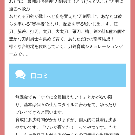
わ）”は、最強の付喪神“刀剣男士（とうけんだんし）”と共に
過去へ飛ぶ――。
名だたる刀剣が戦士へと姿を変えた“刀剣男士”。あなたは彼
らを率いる“審神者”となり、歴史を守る戦いに出ます。短
刀、脇差、打刀、太刀、大太刀、薙刀、槍、剣の計8種の個性
豊かな刀剣男士を集めて育て、あなただけの部隊結成！
様々な合戦場を攻略していく、刀剣育成シミュレーションゲ
ームです。
口コミ
無課金でも「すぐに全員揃えたい！」とかがない限
り、基本は個々の生活スタイルに合わせて、ゆったり
プレイできると思います。
育成に多少時間がかかりますが、個人的に愛着は沸き
やすいです。「ワシが育てた！」ってやつです。 ただ
し、キャラロストがあるゲームなので無理な出陣(戦闘)