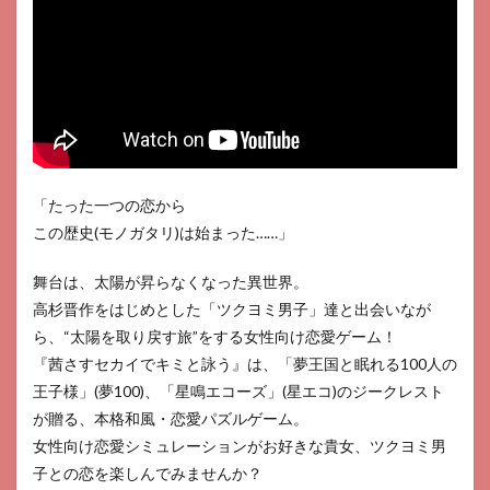
17
放置
少女
〜百
花繚
乱の
萌姫
たち
「たった一つの恋から
この歴史(モノガタリ)は始まった……」
舞台は、太陽が昇らなくなった異世界。
高杉晋作をはじめとした「ツクヨミ男子」達と出会いなが
ら、“太陽を取り戻す旅”をする女性向け恋愛ゲーム！
『茜さすセカイでキミと詠う』は、「夢王国と眠れる100人の
王子様」(夢100)、「星鳴エコーズ」(星エコ)のジークレスト
が贈る、本格和風・恋愛パズルゲーム。
女性向け恋愛シミュレーションがお好きな貴女、ツクヨミ男
子との恋を楽しんでみませんか？