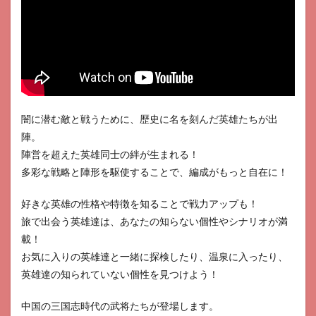
カイ
でキ
ミと
詠う
3
三國
志
真戦
闇に潜む敵と戦うために、歴史に名を刻んだ英雄たちが出
4
陣。
イケ
メン
陣営を超えた英雄同士の絆が生まれる！
戦国
多彩な戦略と陣形を駆使することで、編成がもっと自在に！
時を
かけ
る恋
好きな英雄の性格や特徴を知ることで戦力アップも！
旅で出会う英雄達は、あなたの知らない個性やシナリオが満
5
Rise
of
載！
Kingdoms
お気に入りの英雄達と一緒に探検したり、温泉に入ったり、
-万国覚
英雄達の知られていない個性を見つけよう！
醒-
6
中国の三国志時代の武将たちが登場します。
日替