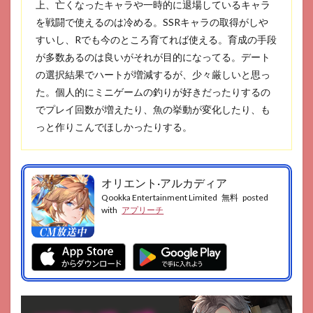
上、亡くなったキャラや一時的に退場しているキャラ
12
を戦闘で使えるのは冷める。SSRキャラの取得がしや
ザ・
すいし、Rでも今のところ育てれば使える。育成の手段
グラ
が多数あるのは良いがそれが目的になってる。デート
ンド
マフ
の選択結果でハートが増減するが、少々厳しいと思っ
ィア
た。個人的にミニゲームの釣りが好きだったりするの
13
でプレイ回数が増えたり、魚の挙動が変化したり、も
おね
っと作りこんでほしかったりする。
がい
社長
14
オリエント·アルカディア
ミス
トレ
Qookka Entertainment Limited
無料
posted
イン
with
アプリーチ
ガー
ル