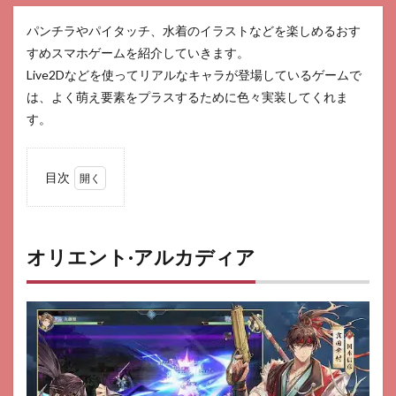
パンチラやパイタッチ、水着のイラストなどを楽しめるおす
すめスマホゲームを紹介していきます。
Live2Dなどを使ってリアルなキャラが登場しているゲームで
は、よく萌え要素をプラスするために色々実装してくれま
す。
目次
1
オリ
エン
ト·
オリエント·アルカディア
アル
カデ
ィア
2
勝利
の女
神：
NIKKE