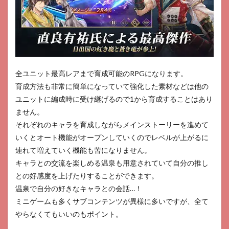
3
崩
壊：
スタ
ーレ
イル
全ユニット最高レアまで育成可能のRPGになります。
4
育成方法も非常に簡単になっていて強化した素材などは他の
崩壊
3rd
ユニットに編成時に受け継げるので1から育成することはあり
ません。
5
ドラ
それぞれのキャラを育成しながらメインストーリーを進めて
ゴン
いくとオート機能がオープンしていくのでレベルが上がるに
とガ
連れて増えていく機能も苦になりません。
ール
ズ交
キャラとの交流を楽しめる温泉も用意されていて自分の推し
響曲
との好感度を上げたりすることができます。
6
温泉で自分の好きなキャラとの会話…！
ドル
ミニゲームも多くサブコンテンツが異様に多いですが、全て
フィ
ンウ
やらなくてもいいのもポイント。
ェー