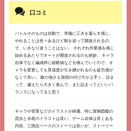
ブ
7
口コミ
ラグ
ナド
ール
バトルそのものは自動で、準備に工夫を凝らす感じ。
8
やれることは色々あるけど順を追って開放されるの
サイ
で、いきなり迷うことはない。 それぞれ作業感を感じ
バー
ハニ
始めるあたりでオートが開放されるのも絶妙。 キャラ
ー
自体でなく編成枠に経験値などを積んでいくので、キ
9
ャラを変更しても育成度が引き継がれるのも徒労感が
少女
なくて良い。 敵の強さも強弱の付け方が上手く、詰ま
ウォ
ーズ
って、越えたら大きく進んで、また詰まってといいバ
ランスになってると思う
10
日替
わり
内室
キャラや背景などのイラストが綺麗。特に冒険図鑑の
昆虫と水産のイラストは良い。ゲーム自体は良くある
11
放置
内容。三国志ベースのストーリは良いが、ストーリー
少女