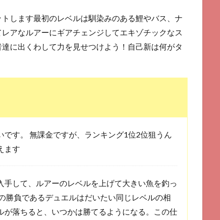
ットします最初のレベルは馴染みのある鯉やバス、ナ
てレアなルアーにギアチェンジしてエキゾチックなス
者達に出くわして力を見せつけよう！自己新は何がタ
です。 無課金ですが、ランキング1位2位狙うん
えます
入手して、ルアーのレベルを上げて大きい魚を釣っ
一の勝負であるデュエルはだいたい同じレベルの相
ルが落ちると、いつかは勝てるようになる。この仕