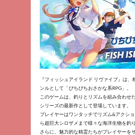
ン
ド
リ
ヴ
ァ
イ
ブ
2
Fishing
Clash
3
『フィッシュアイランド リヴァイブ』は、
釣り
オ
ンルとして「ぴちぴちおさかな系RPG」。
ン！
このゲームは、釣りとリズムを組み合わせた
4
シリーズの最新作として登場しています。
釣
プレイヤーはワンタッチでリズム&アクシ
り
ら超巨大シロザメまで様々な海洋生物を釣
ス
タ
さらに、魅力的な精霊たちがプレイヤーを