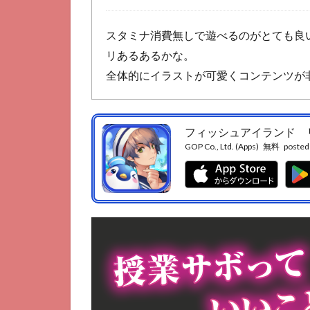
8
フ
スタミナ消費無しで遊べるのがとても良
ィ
リあるあるかな。
ッ
シ
全体的にイラストが可愛くコンテンツが
ン
グ
＆
ラ
フィッシュアイランド 
イ
GOP Co., Ltd. (Apps)
無料
posted
フ
9
無
人
島
で
簡
単
の
ん