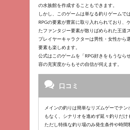
5
の水族館を作成することもできます。
Monster
しかし、このゲームは単なる釣りゲームで
Fishing
RPGの要素が豊富に取り入れられており、
2022
たファンタジー要素が散りばめられた王道
6
プレイヤーキャラクターは男性・女性から選
フィ
ッシ
要素も楽しめます。
ン
公式はこのゲームを「RPG好きをもうなら
グ・
容の充実度からもその自信が伺えます。
パラ
ダイ
ス
口コミ
7
僕
の
釣
メインの釣りは簡単なリズムゲーでテン
り
もなく、シナリオを進めず延々釣りだけ
物
ただし特殊な釣り場のみ発生条件や時間
語