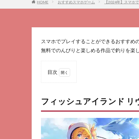
HOME
おすすめスマホゲーム
【2024年】スマホ
スマホでプレイすることができるおすすめ
無料でのんびりと楽しめる作品で釣りを楽
目次
1
フ
ィ
フィッシュアイランド リ
ッ
シ
ュ
ア
イ
ラ