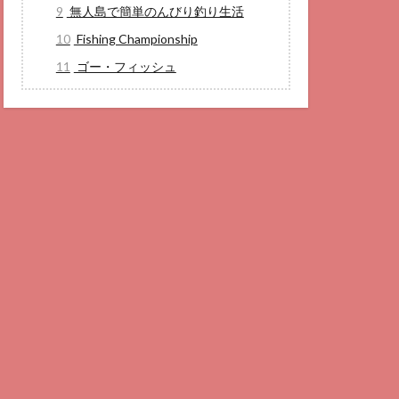
9
無人島で簡単のんびり釣り生活
10
Fishing Championship
11
ゴー・フィッシュ