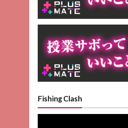
び
り
釣
り
生
活
10
Fishing
Championship
11
ゴ
ー・
フィ
ッシ
ュ
Fishing Clash