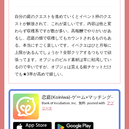
創造-
12
自分の庭のクエストを進めていくとイベント枠のクエ
City
Island
ストが解放されて、これが楽しいです。内容は他と変
5
わらず収穫系ですが数が多い。高報酬でやりがいがあ
13
るし、恋庭の畑で収穫してもカウントされるものもあ
TheoTown
る。本当にすごく楽しいです。イベクエはひと月毎に
14
上限があるんでしょうか？全部クリアするつもりで頑
ムー
張ってます。オブジェのビルド素材は常に枯渇してい
ミン
るので辛いですが、オブジェは貰える銀チケットだけ
〜よ
うこ
でも★3率が高めで嬉しい。
そ！
ムー
ミン
谷
恋庭(Koiniwa)-ゲーム×マッチング-
へ〜
Bank of Incubation, Inc.
無料
posted with
アプ
15
リーチ
なめ
この
巣