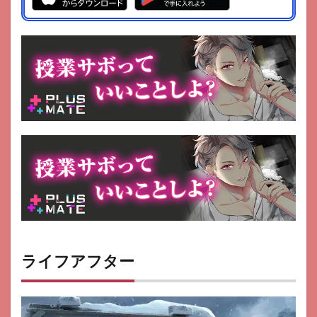
16
ピコ
ット
タウ
ン
17
タウ
ンシ
ップ
18
メガ
ポリ
ス
19
ポケ
ット
タウ
ライフアフター
ン
20
放置
シテ