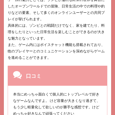
新ア
したオープンワールドでの冒険、日常生活の中での料理や釣
リス
の不
りなどの要素、そして多くのオンラインユーザーとの共同プ
思議
レイが挙げられます。
なテ
ィー
具体的には、ゾンビとの戦闘だけでなく、家を建てたり、料
パー
理をしたりといった日常生活を楽しむことができるのが大き
ティ
な魅力となっています。
ー
また、ゲーム内にはボイスチャット機能も搭載されており、
25
他のプレイヤーとのコミュニケーションを深めながらゲーム
ピー
ター
を進めることができます。
ラビ
ット
ガー
口コミ
デン
26
キャ
ット
本当にめっちゃ面白くて個人的にトップレベルで好き
ルー
なゲームなんですよ。 けど容量が大きくなり過ぎて、
ム
もう少し軽量化して欲しいのが勝手な感想です。けど
27
めっちゃ好きなんで頑張ってください