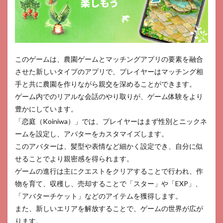
4
ザ・
グラ
ンド
マフ
ィア
このゲームは、農園ゲームとマッチングアプリの要素を融合
5
させた新しいタイプのアプリで、プレイヤーはマッチング相
ファ
手と共に農園を作りながら親交を深めることができます。
ミリ
ゲーム内でのリアルな会話のやり取りが、ゲーム体験をより
ーフ
ァー
豊かにしています。
ムの
「恋庭（Koiniwa）」では、プレイヤーはまず性別とニックネ
冒険
ームを設定し、アバターをカスタマイズします。
6
このアバターは、髪型や表情など細かく設定でき、自分に似
未来
せることでより親密感を得られます。
家系
図つ
ゲームの進行は主にクエストをクリアすることで行われ、作
ぐ
物を育て、収穫し、売却することで「スター」や「EXP」、
me
「アバターチケット」などのアイテムを獲得します。
7
Rise
また、新しいエリアを解放することで、ゲームの世界が広が
of
ります。
Kingdoms