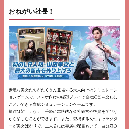
こ社
長の
おねがい社長！
まち
づく
り
32
ねこ
島物
語
素敵な美女たちがたくさん登場する大人向けのシミュレーシ
ョンゲームで、スマホ向けの縦型プレイで会社経営を楽しむ
ことができる育成シミュレーションゲームです。
操作は難しくなく、手軽に本格的な会社経営や投資を学びな
がら楽しむことができます。また、登場する女性キャラクタ
ーが美女ばかりで、主人公には専属の秘書もいて、自分好み