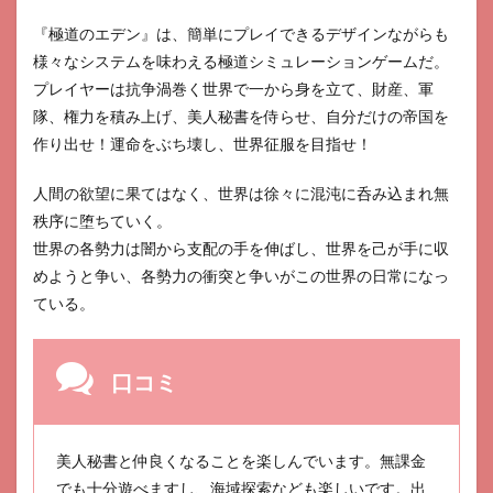
『極道のエデン』は、簡単にプレイできるデザインながらも
様々なシステムを味わえる極道シミュレーションゲームだ。
プレイヤーは抗争渦巻く世界で一から身を立て、財産、軍
隊、権力を積み上げ、美人秘書を侍らせ、自分だけの帝国を
作り出せ！運命をぶち壊し、世界征服を目指せ！
人間の欲望に果てはなく、世界は徐々に混沌に呑み込まれ無
秩序に堕ちていく。
世界の各勢力は闇から支配の手を伸ばし、世界を己が手に収
めようと争い、各勢力の衝突と争いがこの世界の日常になっ
ている。
口コミ
美人秘書と仲良くなることを楽しんでいます。無課金
でも十分遊べますし、海域探索なども楽しいです。出