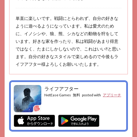
ヴィ
レッ
ジシ
ティ
単直に楽しいです。戦闘にとらわれず、自分の好きな
ように遊べるようになっています。私は愛犬のため
28
に、イノシシや、狼、熊、シカなどの動物を狩をして
アッ
シュ
います。好きな家を作ったり、私は戦闘があまり得意
テイ
ではなく、たまにしかしないので、これはいい‼️と思い
ル
ます。自分の好きなスタイルで楽しめるので今後もラ
29
イフアフター様よろしくお願いいたします。
楽園
生活
ひつ
じ村
ライフアフター
30
NetEase Games
無料
posted with
アプリーチ
フェ
アリ
ース
フィ
ア
31
ひよ