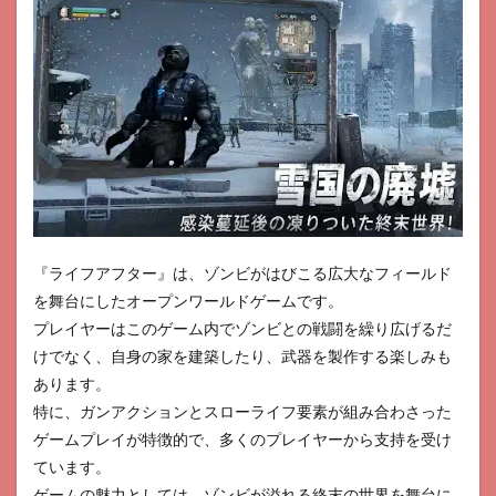
ィ
21
ワー
ルド
ネバ
ーラ
ンド
22
シム
シテ
ィ ビ
ルド
『ライフアフター』は、ゾンビがはびこる広大なフィールド
イッ
を舞台にしたオープンワールドゲームです。
ト
プレイヤーはこのゲーム内でゾンビとの戦闘を繰り広げるだ
23
けでなく、自身の家を建築したり、武器を製作する楽しみも
ほし
あります。
の島
のに
特に、ガンアクションとスローライフ要素が組み合わさった
ゃん
ゲームプレイが特徴的で、多くのプレイヤーから支持を受け
こ
ています。
24
ゲームの魅力としては、ゾンビが溢れる終末の世界を舞台に