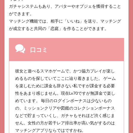
～万国覚
ガチャシステムもあり、アバターやオブジェを獲得すること
醒～
ができます。
8
マッチング機能では、相手に「いいね」を送り、マッチング
マジ
が成立すると共同の「恋庭」を作ることができます。
ンマ
ンシ
ョン
口コミ
9
極道
のエ
デン
彼女と遊べるスマホゲームで、かつ協力プレイが楽し
10
めるものを探していてここに辿り着きました。 ゲーム
商人
を楽しむために課金も辞さない私ですが課金する必要
放浪
性をあまり感じません。現在Lv70ですが無課金で楽し
記
めています。 毎日のログインボーナスは少ないもの
11
の、ミッションクリアや図鑑のコレクションボーナス
ドミ
ネー
などで貯まっていくし、ガチャもそれほど渋く感じま
ショ
せん。女性の方が若干レア排出率が高い気がするのは
ンズ-
マッチングアプリならではですかね。
文明