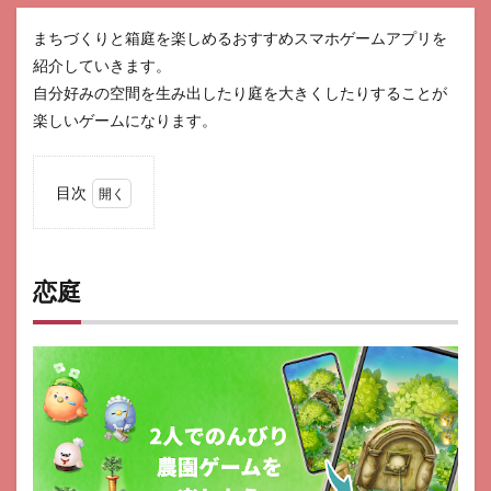
まちづくりと箱庭を楽しめるおすすめスマホゲームアプリを
紹介していきます。
自分好みの空間を生み出したり庭を大きくしたりすることが
楽しいゲームになります。
目次
1
恋庭
2
恋庭
ライ
フア
フタ
ー
3
おね
がい
社
長！