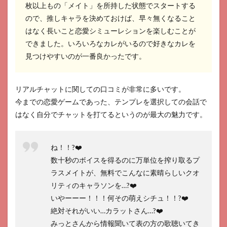
プラ
枚以上もの「メイト」を所持した状態でスタートする
スメ
ので、推しキャラを決めておけば、早々無くなること
イト
はなく長いこと恋愛シミューレションを楽しむことが
に課
金は
できました。いろいろなカレがいるので好きなカレを
必要?
見つけやすいのが一番良かったです。
8.6
プラ
スメ
リアルチャットに関しての口コミが非常に多いです。
イト
今までの恋愛ゲームであった、テンプレを選択しての会話で
の返
信は
はなく自分でチャットを打てるというのが最大の魅力です。
バイ
ト(人
間)?
ね！！?❤️
AI?
数十秒のボイスを得るのに万単位を搾り取るプ
ラスメイトが、無料でこんなに素晴らしいクオ
リティのキャラソンを…?❤️
いやーーー！！！何その萌えシチュ！！?❤️
絶対それがいい…カラットさん…?❤️
みっとさんから情報聞いて表の方の歌聴いてき