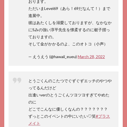
おります。
ただいまLevel69（あら！69だなんて！）まで
進展中。
彼はあたくしを溺愛しておりますが、なかなか
にSみの強い淳平先生を懐柔するのに梃子摺っ
ておりますの。
そして金がかかるのよ、このオトコ（小声）
— えうえう (@hawaii_eueu)
March 28, 2022
とうごくんのこたつでぐずぐずエッチのやつや
ってるんだけど
出逢いverのとうごくんツヨツヨすぎてやめた
のに
どこでこんなに優しくなんの？？？？？？？
ずっとこのイベントの中にいたい♡笑
#プラス
メイト