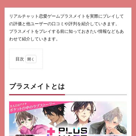
リアルチャット恋愛ゲームプラスメイトを実際にプレイして
の評価と他ユーザーの口コミや評判を紹介していきます。
プラスメイトをプレイする前に知っておきたい情報などもあ
わせて紹介していきます。
目次
1
プラ
スメ
イト
プラスメイトとは
とは
2
プレ
スメ
イト
の口
コ
ミ・