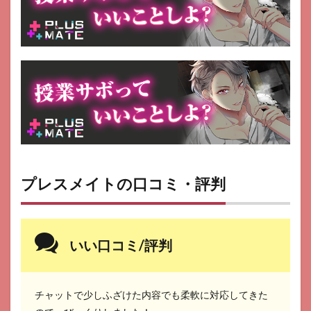
る質
問疑
問Q
＆A
8.1
プラ
スメ
イト
の主
人公
は誰
です
か？
プレスメイトの口コミ・評判
8.2
プラ
スメ
イト
いい口コミ/評判
のメ
イト
とは
何で
チャットで少しふざけた内容でも柔軟に対応してきた
す
か？