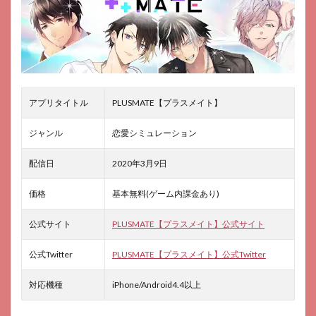
評判
3
プラ
スメ
イト
の総
合評
アプリタイトル
PLUSMATE【プラスメイト】
価
4
ジャンル
恋愛シミュレーション
プラ
スメ
配信日
2020年3月9日
イト
のお
すす
価格
基本無料(ゲーム内課金あり)
めポ
イン
公式サイト
PLUSMATE【プラスメイト】公式サイト
ト
5
公式Twitter
PLUSMATE【プラスメイト】公式Twitter
プラ
スメ
対応機種
iPhone/Android4.4以上
イト
での