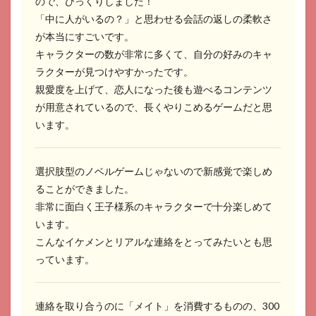
ので、びっくりしました！
「中に人がいるの？」と思わせる会話の返しの柔軟さ
8.3
プラ
が本当にすごいです。
スメ
キャラクターの数が非常に多くて、自分の好みのキャ
イト
ラクターが見つけやすかったです。
の就
寝時
親愛度を上げて、恋人になった後も遊べるコンテンツ
間
が用意されているので、長くやりこめるゲームだと思
は？
います。
8.4
プラ
スメ
選択肢型のノベルゲームじゃないので新感覚で楽しめ
イト
で別
ることができました。
れを
非常に面白く王子様系のキャラクターで十分楽しめて
切り
出さ
います。
れた
こんなイケメンとリアルな連絡をとってみたいとも思
のは
っています。
どう
し
て？
連絡を取り合うのに「メイト」を消費するものの、300
8.5