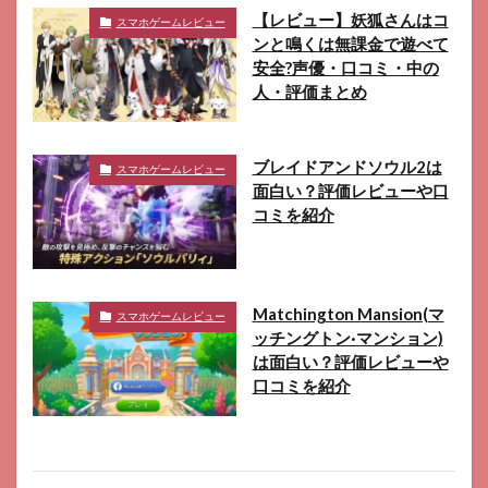
【レビュー】妖狐さんはコ
スマホゲームレビュー
ンと鳴くは無課金で遊べて
安全?声優・口コミ・中の
人・評価まとめ
ブレイドアンドソウル2は
スマホゲームレビュー
面白い？評価レビューや口
コミを紹介
Matchington Mansion(マ
スマホゲームレビュー
ッチングトン·マンション)
は面白い？評価レビューや
口コミを紹介