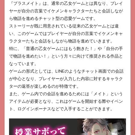
残念
『プラスメイト』は、通常の乙女ゲームとは異なり、プレイ
なポ
ヤーが自分の言葉でイケメンキャラクターたちと会話しなが
イン
ト
ら物語を進めるチャット型の恋愛ゲームです。
ストーリーが既に用意されている従来の乙女ゲームとは違
6
プラ
い、このゲームではプレイヤーが自分の言葉でイケメンキャ
スメ
ラクターたちと会話をしながら物語を進めていきます。
イト
特に、「普通の乙女ゲームにはもう飽きた！」や「自分の手
の始
め方
で物語を進めたい！」という方々に向けて推奨される作品と
7
なっています。
プラ
ゲームの形式としては、LINEのようなチャット画面での会話
スメ
が中心となり、プレイヤーが入力した内容に対するキャラク
イト
の評
ターの返答が楽しめるのが特徴です。
価ま
また、ゲーム内での会話を進めるためには「メイト」という
とめ
アイテムが必要となり、これはゲームを開始する際やイベン
8
ト、ログインボーナスなどで入手することができます。
プラ
スメ
イト
のよ
くあ