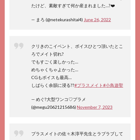
たけど、素敵すぎて何か産まれました…?❤️
— まろ (@netekurashitai4)
June 26, 2022
クリきのこイベント、ボイスひとつ頂いたとこ
ろでメイト切れ?
でもすごく楽しかった…
めちゃくちゃよかった…
CGもボイスも最高…
しばらく余韻に浸る??
#プラスメイト
#小鳥遊聖
— めぐ?大型ワンコ♡プラメ
(@megu20621215686)
November 7, 2023
プラスメイトの佐々木淳平先生とラブラブして