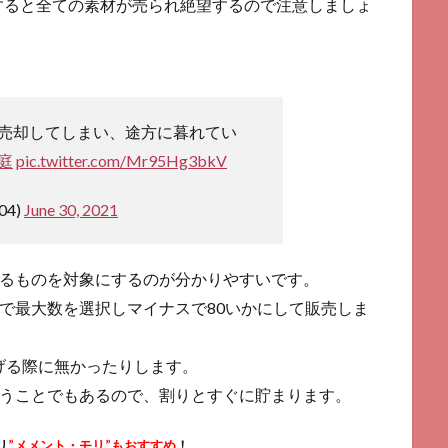
すると全ての素材が売られ絶望するので注意しましょ
売却してしまい、途方に暮れてい
庭
pic.twitter.com/Mr95Hg3bkV
04)
June 30, 2021
いるものを対象にするのが分かりやすいです。
スで最大数を選択しマイナスで80いかにして販売しま
げる際に無かったりします。
いうことでもあるので、割りとすぐに貯まります。
リ
”メメント・モリ”もおすすめ
！