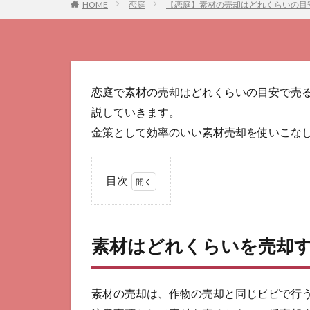
HOME
恋庭
【恋庭】素材の売却はどれくらいの目
恋庭で素材の売却はどれくらいの目安で売
説していきます。
金策として効率のいい素材売却を使いこな
目次
1
素
材
素材はどれくらいを売却す
は
ど
れ
く
素材の売却は、作物の売却と同じピピで行
ら