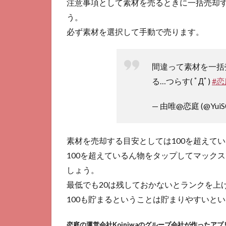
注意事項として素材を売るときに一括売却
い
う。
を
売
必ず素材を選択して手動で売ります。
却
す
る?
間違って素材を一括
る…つらす( ﾟДﾟ)
#恋
— 由唯@恋庭 (@YuiS
素材を売却する目安としては100を超えて
100を超えているん物をタップしてマック
しょう。
最低でも20は残しておかないとランクを上
100も貯まるということは貯まりやすいと
恋庭の運営会社Koiniwaのグループ会社が作ったアプ