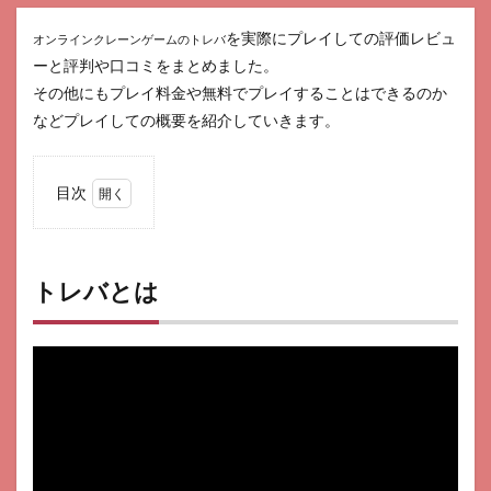
を実際にプレイしての評価レビュ
オンラインクレーンゲームのトレバ
ーと評判や口コミをまとめました。
その他にもプレイ料金や無料でプレイすることはできるのか
などプレイしての概要を紹介していきます。
目次
1
トレ
バと
は
トレバとは
2
評
判・
口コ
ミ
3
プレ
イ料