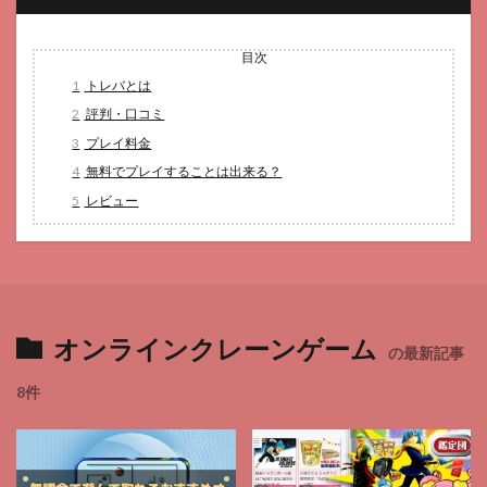
目次
1
トレバとは
2
評判・口コミ
3
プレイ料金
4
無料でプレイすることは出来る？
5
レビュー
オンラインクレーンゲーム
の最新記事
8件