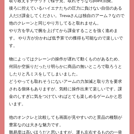
取り敢えずチケットで様子見、取れそうならpoint消費。
後ろに控えているハイエナたちの圧力に負けない自信のある
人だけ課金してください。Trevaさんは独自のアーム？なので
他のクレーンと同じやり方してると取れません。
やり方を学んで腕を上げてから課金することを強く進めま
す。 やり方が分かれば低予算での獲得も可能なので楽しいで
す。
物によってはクレーンの操作が遅れて動くものがあるため、
何回か空振りだったり明らかに商品の無いところで取ろうと
したりと凡ミスをしてしまいました。
どうやっても取れそうにないアームの力加減と取り方を要求
される個体もありますが、気軽に操作出来て楽しいです。課
金のしすぎに気をつけていればとても楽しめるゲームかと思
います。
他のオンクレと比較しても画面が見やすいのと景品の種類が
豊富なのは大きな魅力です。
難易度は高いほうだと思いますが、運も左右するものの一発