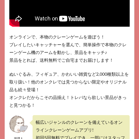
金
4
無料
でプ
レイ
する
オンラインで、本物のクレーンゲームを遊ぼう！
こと
プレイしたいキャッチャーを選んで、簡単操作で本物のクレ
は出
来
ーンゲーム機のアームを動かし、景品をキャッチ♪
る？
景品をとれば、送料無料でご自宅までお届けします！
5
レビ
ぬいぐるみ、フィギュア、かわいい雑貨など2,000種類以上を
ュー
取り扱い！他のオンクレでは見つからない限定やオリジナル
品も続々登場！
オンクレだからこその品揃え！トレバなら欲しい景品がきっ
と見つかる！
幅広いジャンルのクレーンを備えているオン
ラインクレーンゲームアプリ!
初回5回無料でプレイでき、一部にはスタッフ
管理人